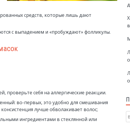
д
ированных средств, которые лишь дают
Х
в
рются с выпадением и «пробуждают» фолликулы.
М
масок
Л
о
Л
о
, проверьте себя на аллергические реакции.
П
ренный: во-первых, это удобно для смешивания
 консистенция лучше обволакивает волос;
альными ингредиентами в стеклянной или