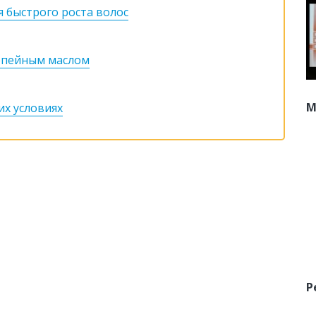
я быстрого роста волос
репейным маслом
М
их условиях
Р