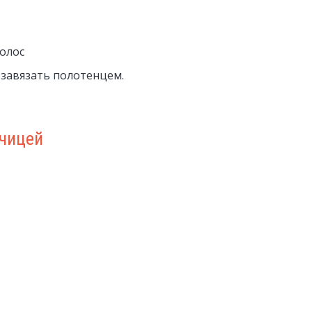
волос
завязать полотенцем.
рчицей