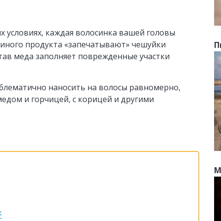
их условиях, каждая волосинка вашей головы
елиного продукта «запечатывают» чешуйки
П
став меда заполняет поврежденные участки
облематично наносить на волосы равномерно,
медом и горчицей, с корицей и другими
М
к