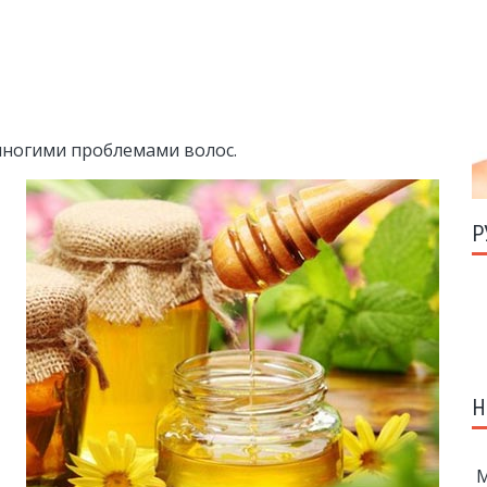
 многими проблемами волос.
Р
Н
М