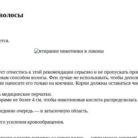
 волосы
ется.
ет отнестись к этой рекомендации серьезно и не пропускать про
ным способом волосы. Фен лучше не использовать, чтобы допол
ли наносите его только на кончики. Корни должны оставаться ч
 медицинские перчатки.
рами не более 4 см, чтобы никотиновая кислота распределилась 
следнюю очередь — в затылочную область.
его усиления кровообращения.
 просто нанести витамин на корни волос — затем можно занимат