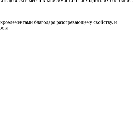
ать до 4 см в месяц в зависимости от исходного их состояния.
кроэлементами благодаря разогревающему свойству, и
оста.