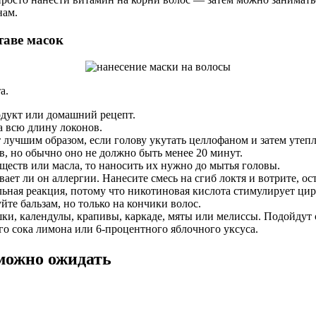
нам.
таве масок
а.
одукт или домашний рецепт.
на всю длину локонов.
т лучшим образом, если голову укутать целлофаном и затем утеп
, но обычно оно не должно быть менее 20 минут.
еств или масла, то наносить их нужно до мытья головы.
вает ли он аллергии. Нанесите смесь на сгиб локтя и вотрите, ос
ьная реакция, потому что никотиновая кислота стимулирует ци
е бальзам, но только на кончики волос.
ки, календулы, крапивы, каркаде, мяты или мелиссы. Подойдут
о сока лимона или 6-процентного яблочного уксуса.
 можно ожидать