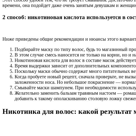
времени, она подойдет даже очень занятым девушкам и женщи
2 способ: никотиновая кислота используется в сос
Ниже приведены общие рекомендации и нюансы этого вариант
Подбирайте маску по типу волос, будь то магазинный пр
В этом случае смесь наносится не только на корни, но и 
Никотиновая кислота для волос в составе масок действуе
Время выдержки зависит от дополнительных компонентов
Поскольку маски обычно содержат много питательных вещ
Когда пробуете новый рецепт, сначала проверьте, не вызы
заложенности носа. Но небольшое покраснение — нормал
Смывайте маски шампунем. При необходимости используйт
Желательно заменить бальзам травяным настоем — ромаш
добавить к такому ополаскиванию столовую ложку свежег
Никотинка для волос: какой результат