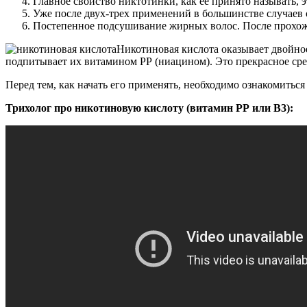
Главное свойство никтотинки, как ее принято называть, э
Уже после двух-трех применений в большинстве случаев 
Постепенное подсушивание жирных волос. После прохожд
Никотиновая кислота оказывает двойно
подпитывает их витамином РР (ниацином). Это прекрасное сре
Перед тем, как начать его применять, необходимо ознакомитьс
Трихолог про никотиновую кислоту (витамин РР или В3):