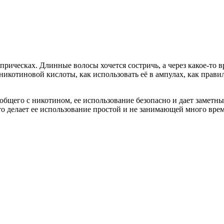
рическах. Длинные волосы хочется состричь, а через какое-то в
икотиновой кислоты, как использовать её в ампулах, как прави
 общего с никотином, ее использование безопасно и дает заметн
то делает ее использование простой и не занимающей много вре