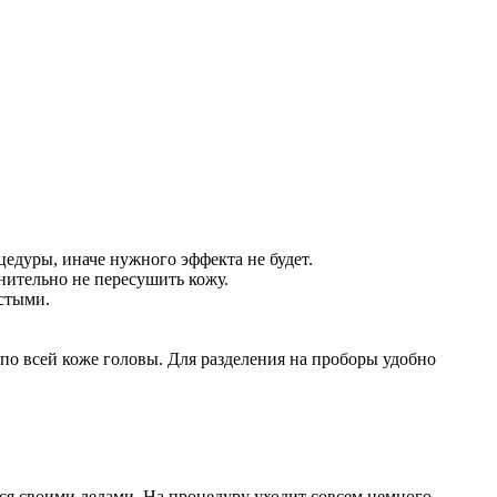
цедуры, иначе нужного эффекта не будет.
нительно не пересушить кожу.
истыми.
по всей коже головы. Для разделения на проборы удобно
ься своими делами. На процедуру уходит совсем немного