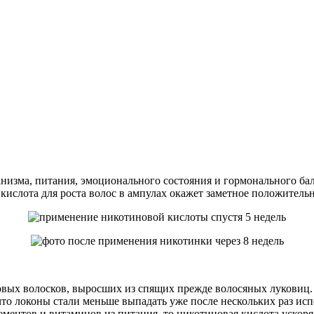
анизма, питания, эмоционального состояния и гормонального ба
 кислота для роста волос в ампулах окажет заметное положитель
вых волосков, выросших из спящих прежде волосяных луковиц.
о локоны стали меньше выпадать уже после нескольких раз исп
нтов и витаминов из питания, то никотиновая кислота ускоряет 