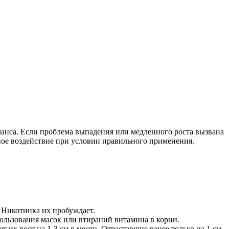
ланса. Если проблема выпадения или медленного роста вызвана
ное воздействие при условии правильного применения.
 Никотинка их пробуждает.
ользования масок или втираний витамина в корни.
их рост на 1-3 см в месяц. Отраставшие ранее только на 1 см