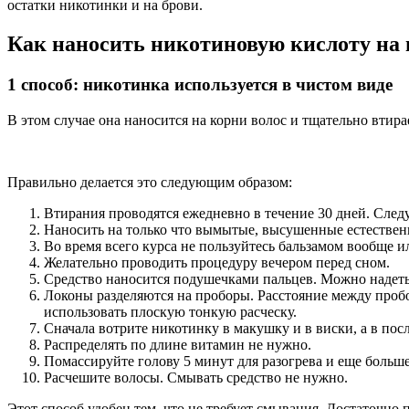
остатки никотинки и на брови.
Как наносить никотиновую кислоту на
1 способ: никотинка используется в чистом виде
В этом случае она наносится на корни волос и тщательно втира
Правильно делается это следующим образом:
Втирания проводятся ежедневно в течение 30 дней. Следу
Наносить на только что вымытые, высушенные естествен
Во время всего курса не пользуйтесь бальзамом вообще и
Желательно проводить процедуру вечером перед сном.
Средство наносится подушечками пальцев. Можно надеть
Локоны разделяются на проборы. Расстояние между пробо
использовать плоскую тонкую расческу.
Сначала вотрите никотинку в макушку и в виски, а в по
Распределять по длине витамин не нужно.
Помассируйте голову 5 минут для разогрева и еще больш
Расчешите волосы. Смывать средство не нужно.
Этот способ удобен тем, что не требует смывания. Достаточно