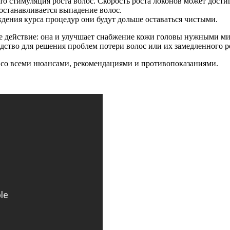
то стимуляция роста волос. Скорость роста локонов может достиг
останавливается выпадение волос.
ения курса процедур они будут дольше оставаться чистыми.
е действие: она и улучшает снабжение кожи головы нужными ми
дство для решения проблем потери волос или их замедленного р
я со всеми нюансами, рекомендациями и противопоказаниями.