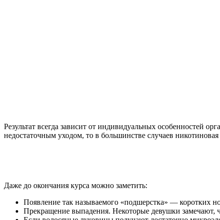
Результат всегда зависит от индивидуальных особенностей орг
недостаточным уходом, то в большинстве случаев никотиновая
Даже до окончания курса можно заметить:
Появление так называемого «подшерстка» — коротких но
Прекращение выпадения. Некоторые девушки замечают, чт
Если волосяные луковицы получают достаточно микроэлеме