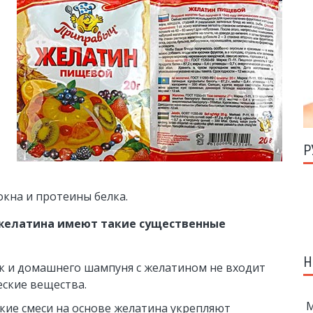
Р
окна и протеины белка.
желатина имеют такие существенные
Н
ок и домашнего шампуня с желатином не входит
еские вещества.
М
кие смеси на основе желатина укрепляют