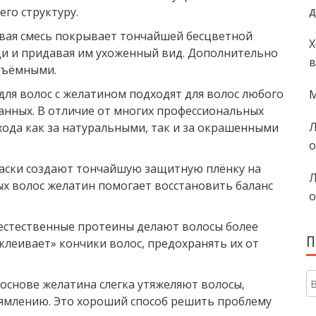
д
его структуру.
ая смесь покрывает тончайшей бесцветной
Х
и и придавая им ухоженный вид. Дополнительно
в
объёмными.
для волос с желатином подходят для волос любого
М
анных. В отличие от многих профессиональных
Л
ухода как за натуральными, так и за окрашенными
о
аски создают тончайшую защитную плёнку на
Л
ых волос желатин помогает восстановить баланс
о
 естественные протеины делают волосы более
П
леивает» кончики волос, предохранять их от
основе желатина слегка утяжеляют волосы,
ямлению. Это хороший способ решить проблему