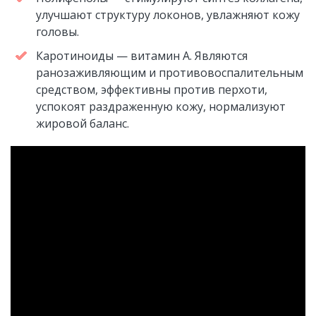
улучшают структуру локонов, увлажняют кожу
головы.
Каротиноиды — витамин А. Являются
ранозаживляющим и противовоспалительным
средством, эффективны против перхоти,
успокоят раздраженную кожу, нормализуют
жировой баланс.