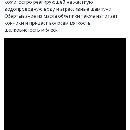
кожи, остро реагирующей на жесткую
водопроводную воду и агрессивные шампуни.
Обертывание из масла облепихи также напитает
кончики и придаст волосам мягкость,
шелковистость и блеск.